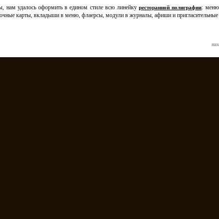
ы, нам удалось оформить в едином стиле всю линейку
: меню
ресторанной полиграфии
идочные карты, вкладыши в меню, флаерсы, модули в журналы, афиши и пригласительные
наз