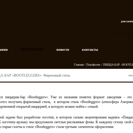
рекламн
+7(812)
пании
ПОРТФОЛИО
новости
контакты
Главная
/
Портфолио
/ ПИЦЦА-БАР «BOOTLEG
-БАР «BOOTLEGGERS». Фирменный стиль.
наз
я пиццерия-бар «Bootleggers». Уже из названия понятен формат заведения – это
хотел получить фирменный стиль, в котором стиль «Bootleggers» (атмосфера Америк
овременной открытой пиццерией, в которую можно пойти с семьей.
ой задачи был разработан логотип, в котором сильно акцентирована надпись «Пицца
К логотипу-ярлыку мы предложили светлые рисованные фоны. К каждому сезону свой фо
 старые газеты в стиле «Bootleggers» стали третьим элементом оформления.