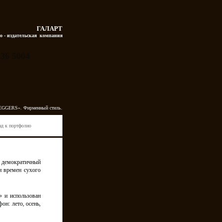
ГАЛАРТ
о - издательская  компания
336 5004
GERS». Фирменный стиль.
ад к портфолио
 демократичный
и времен сухого
» и использован
н: лето, осень,