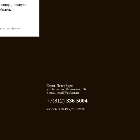
 пиццы, винную
 билеты.
ад к портфолио
Санкт-Петербург,
ул. Большая Монетная, 16
e-mail: mail@galart.ru
+7(812)
336 5004
© ООО«ГАЛАРТ», 2013-2026