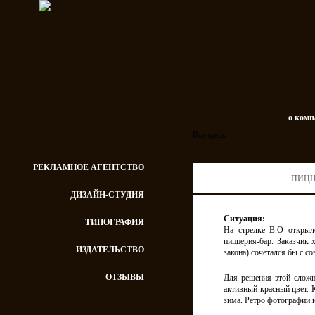
о ком
Вы здесь
РЕКЛАМНОЕ АГЕНТСТВО
ПИЦЦА
ДИЗАЙН-СТУДИЯ
Ситуация:
ТИПОГРАФИЯ
На стрелке В.О открылс
пиццерия-бар. Заказчик 
ИЗДАТЕЛЬСТВО
закона) сочетался бы с с
ОТЗЫВЫ
Для решения этой сложн
активный красный цвет. 
зима. Ретро фотографии и