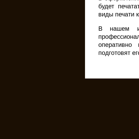
будет печата
виды печати 
В нашем и
профессион
оперативно 
подготовят ег