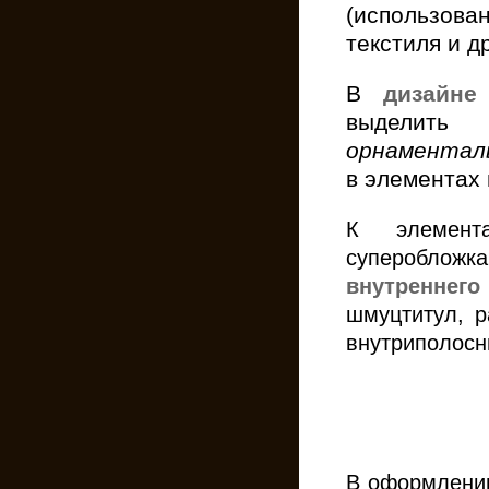
(использова
текстиля и др
В
дизайне 
выделить
орнаментал
в элементах
К элемент
суперобложк
внутреннего
шмуцтитул, р
внутриполосны
В оформлении