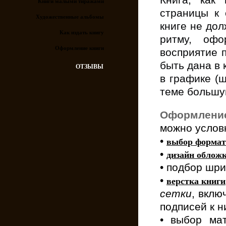
Книга, как
Книги малыми тиражами
страницы к 
Художественные альбомы
книге не до
Как издать книгу
ритму, офо
Оформление книги
восприятие п
быть дана в к
ОТЗЫВЫ
в графике (ш
теме большу
О
формление
можно услов
•
выбор формат
•
дизайн облож
• подбор шр
•
верстка книги
сетки
, вклю
подписей к н
• выбор ма