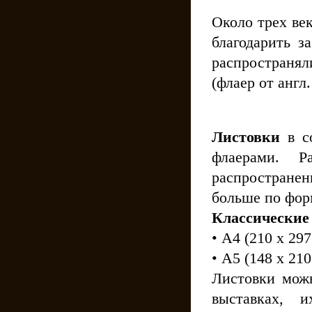
Около трех ве
благодарить з
распространял
(флаер от англ
Листовки
в со
флаерами. 
распространен
больше по фор
Классические
• А4 (210 х 29
• А5 (148 х 21
Листовки можн
выставках, 