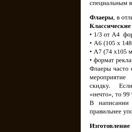
специальным в
Флаеры
, в от
Классические
• 1/3 от А4 фо
• А6 (105 x 14
• А7 (74 x105 
• формат рекла
Флаеры часто 
мероприятие 
скидку. Если
«нечто», то 99
В написании 
правильнее уп
Изготовление 