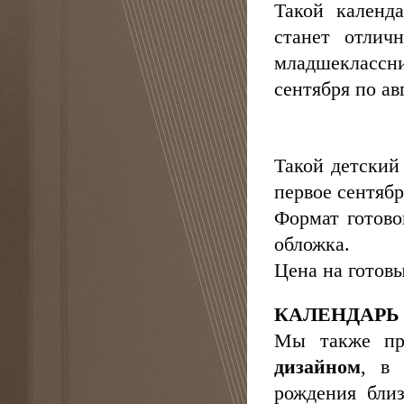
Такой календ
станет отлич
младшеклассн
сентября по ав
Такой детский
первое сентябр
Формат готово
обложка.
Цена на готов
КАЛЕНДАРЬ
Мы также пр
дизайном
, в
рождения близ