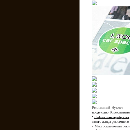
Рекламный буклет
— э
продукцию. К рекламным 
•
Лифлет или евробуклет
такого жанра рекламного 
• Многостраничный рекла