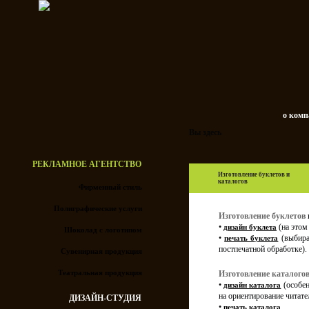
о ком
Вы здесь
РЕКЛАМНОЕ АГЕНТСТВО
Изготовление буклетов и
каталогов
Фирменный стиль
Полиграфические услуги
Изготовление буклетов
•
(на этом
дизайн буклета
Шоколад с логотипом
•
(выбира
печать буклета
постпечатной обработке).
Сувенирная продукция
Театральная продукция
Изготовление каталого
•
(особен
дизайн каталога
на ориентирование читател
ДИЗАЙН-СТУДИЯ
•
.
печать каталога