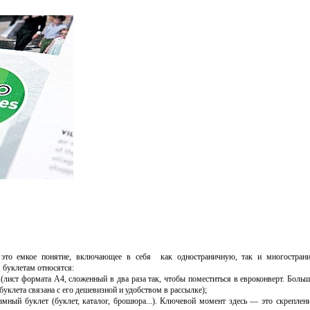
то емкое понятие, включающее в себя как одностраничную, так и многостран
буклетам относятся:
(лист формата А4, сложенный в два раза так, чтобы поместиться в евроконверт. Боль
буклета связана с его дешевизной и удобством в рассылке);
мный буклет (буклет, каталог, брошюра...). Ключевой момент здесь — это скреплен