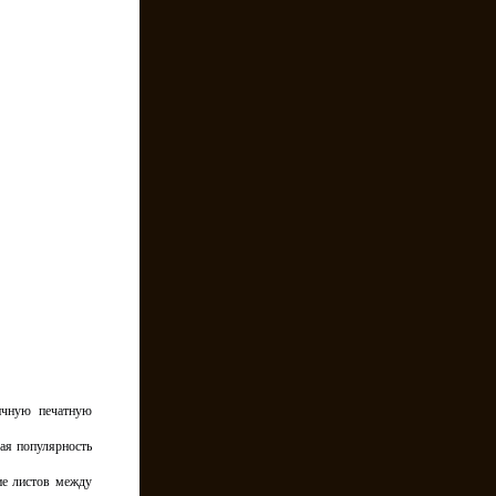
ичную печатную
шая популярность
ие листов между