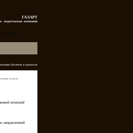
ГАЛАРТ
о - издательская  компания
336 5004
овление буклетов и каталогов
ческие услуги»
енной печатной/
йн, направленный