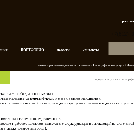
рекламн
+7(812)
пании
ПОРТФОЛИО
новости
контакты
Главная
/
рекламно-издательская компания
/
Полиграфические услуги
/ Изгот
Вернуться в раздел «Полиграфи
включает в себя два основных этапа:
 этапе определяется
и его визуальное наполнение);
формат буклета
ется оптимальный способ печати, исходя из требуемого тиража и надобности в усложн
в
имеет аналогичную последовательность:
ностью в работе с каталогом является его структуризация и вытекающий из этого диза
я в списке товаров или услуг);