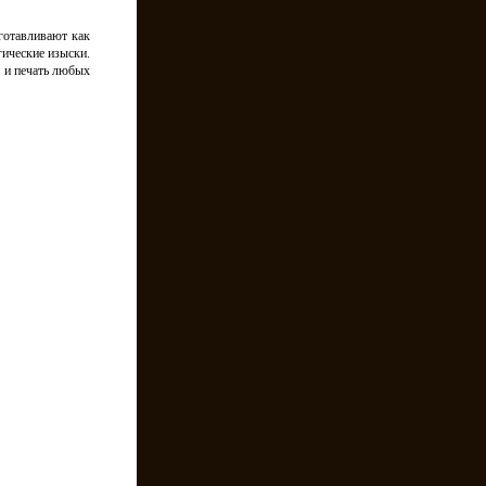
готавливают как
ические изыски.
н и печать любых